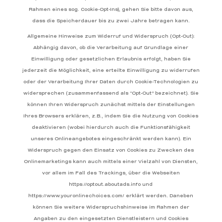
Rahmen eines sog. Cookie-Opt-Ins), gehen Sie bitte davon aus,
dass die Speicherdauer bis zu zwei Jahre betragen kann.
Allgemeine Hinweise zum Widerruf und Widerspruch (Opt-Out):
Abhängig davon, ob die Verarbeitung auf Grundlage einer
Einwilligung oder gesetzlichen Erlaubnis erfolgt, haben Sie
jederzeit die Möglichkeit, eine erteilte Einwilligung zu widerrufen
oder der Verarbeitung Ihrer Daten durch Cookie-Technologien zu
widersprechen (zusammenfassend als “Opt-Out” bezeichnet). Sie
können Ihren Widerspruch zunächst mittels der Einstellungen
Ihres Browsers erklären, z.B., indem Sie die Nutzung von Cookies
deaktivieren (wobei hierdurch auch die Funktionsfähigkeit
unseres Onlineangebotes eingeschränkt werden kann). Ein
Widerspruch gegen den Einsatz von Cookies zu Zwecken des
Onlinemarketings kann auch mittels einer Vielzahl von Diensten,
vor allem im Fall des Trackings, über die Webseiten
https://optout.aboutads.info und
https://www.youronlinechoices.com/ erklärt werden. Daneben
können Sie weitere Widerspruchshinweise im Rahmen der
Angaben zu den eingesetzten Dienstleistern und Cookies