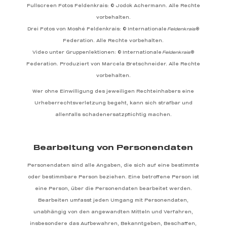
Fullscreen Fotos Feldenkrais: © Jodok Achermann.
Alle Rechte
vorbehalten.
Drei Fotos von Moshé Feldenkrais:
© Internationale
Feldenkrais
®
Federation. Alle Rechte vorbehalten.
Video unter Gruppenlektionen:
© Internationale
Feldenkrais
®
Federation. Produziert von Marcela Bretschneider. Alle Rechte
vorbehalten.
Wer ohne Einwilligung des jeweiligen Rechteinhabers eine
Urheberrechtsverletzung begeht, kann sich strafbar und
allenfalls schadenersatzpflichtig machen.
Bearbeitung von Personendaten
Personendaten sind alle Angaben, die sich auf eine bestimmte
oder bestimmbare Person beziehen. Eine betroffene Person ist
eine Person, über die Personendaten bearbeitet werden.
Bearbeiten umfasst jeden Umgang mit Personendaten,
unabhängig von den angewandten Mitteln und Verfahren,
insbesondere das Aufbewahren, Bekanntgeben, Beschaffen,