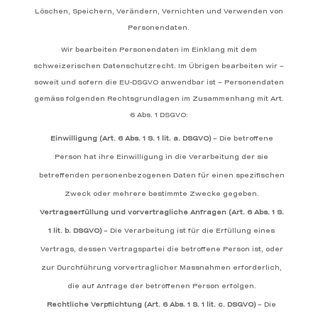
Löschen, Speichern, Verändern, Vernichten und Verwenden von
Personendaten.
Wir bearbeiten Personendaten im Einklang mit dem
schweizerischen Datenschutzrecht. Im Übrigen bearbeiten wir –
soweit und sofern die EU-DSGVO anwendbar ist – Personendaten
gemäss folgenden Rechtsgrundlagen im Zusammenhang mit Art.
6 Abs. 1 DSGVO
:
Einwilligung (Art. 6 Abs. 1 S. 1 lit. a. DSGVO)
– Die betroffene
Person hat ihre Einwilligung in die Verarbeitung der sie
betreffenden personenbezogenen Daten für einen spezifischen
Zweck oder mehrere bestimmte Zwecke gegeben.
Vertragserfüllung und vorvertragliche Anfragen (Art. 6 Abs. 1 S.
1 lit. b. DSGVO)
– Die Verarbeitung ist für die Erfüllung eines
Vertrags, dessen Vertragspartei die betroffene Person ist, oder
zur Durchführung vorvertraglicher Massnahmen erforderlich,
die auf Anfrage der betroffenen Person erfolgen.
Rechtliche Verpflichtung (Art. 6 Abs. 1 S. 1 lit. c. DSGVO)
– Die