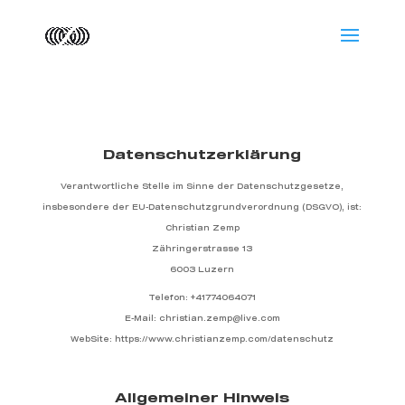
Datenschutzerklärung
Verantwortliche Stelle im Sinne der Datenschutzgesetze,
insbesondere der EU-Datenschutzgrundverordnung (DSGVO), ist:
Christian Zemp
Zähringerstrasse 13
6003 Luzern
Telefon: +41774064071
E-Mail: christian.zemp@live.com
WebSite: https://www.christianzemp.com/datenschutz
Allgemeiner Hinweis