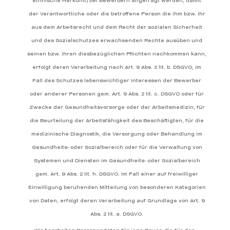
ethnische Herkunft) bei Bewerbern angefragt werden, damit
der Verantwortliche oder die betroffene Person die ihm bzw. ihr
aus dem Arbeitsrecht und dem Recht der sozialen Sicherheit
und des Sozialschutzes erwachsenden Rechte ausüben und
seinen bzw. ihren diesbezüglichen Pflichten nachkommen kann,
erfolgt deren Verarbeitung nach Art. 9 Abs. 2 lit. b. DSGVO, im
Fall des Schutzes lebenswichtiger Interessen der Bewerber
oder anderer Personen gem. Art. 9 Abs. 2 lit. c. DSGVO oder für
Zwecke der Gesundheitsvorsorge oder der Arbeitsmedizin, für
die Beurteilung der Arbeitsfähigkeit des Beschäftigten, für die
medizinische Diagnostik, die Versorgung oder Behandlung im
Gesundheits- oder Sozialbereich oder für die Verwaltung von
Systemen und Diensten im Gesundheits- oder Sozialbereich
gem. Art. 9 Abs. 2 lit. h. DSGVO. Im Fall einer auf freiwilliger
Einwilligung beruhenden Mitteilung von besonderen Kategorien
von Daten, erfolgt deren Verarbeitung auf Grundlage von Art. 9
Abs. 2 lit. a. DSGVO.