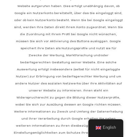
Website aufgerufen haben. Dies erfolgt unabhängig davon, ob
Google ein Nutzerkonto bereitstellt, über das Sie eingeloggt sind,
oder ob kein Nutzerkonto besteht. Wenn Sie bei Google eingeloggt
sind, werden Ihre Daten direkt Ihrem Konto zugeordnet. Wenn Sie
die Zuordnung mit Ihrem Profil bei Google nicht wünschen,
müssen Sie sich vor Aktivierung des Buttons ausloggen. Google
speichert Ihre Daten als Nutzungsprofile und nutzt sie für
Zwecke der Werbung, Marktforschung und/oder
bedarfsgerechten Gestaltung seiner Website. Eine solche
Auswertung erfolgt insbesondere (selbst für nicht eingeloggte
Nutzer) zur Erbringung von bedarfsgerechter Werbung und um
andere Nutzer des sozialen Netzwerks über Ihre Aktivitäten auf
unserer Website zu informieren. Ihnen steht ein
Widerspruchsrecht zu gegen die Bildung dieser Nutzerprofile,
wobei Sie sich zur Ausübung dessen an Google richten müssen.
Weitere Informationen zu Zweck und Umfang der Datenerhebung
und ihrer Verarbeitung durch Google erhalten Sie neben
weiteren Informationen zu Ihren diesbezüglichen Rechten und
English
Einstellungsmöglichkeiten zum Schutze Ihrer Privatsphäre unter: